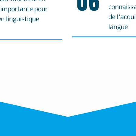
06
connaiss
e importante pour
de l'acqu
en linguistique
langue