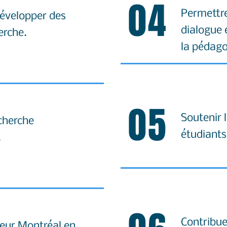
04
Permettre
développer des
dialogue 
erche.
la pédago
05
Soutenir 
echerche
étudiants
.
Contribue
leur Montréal en