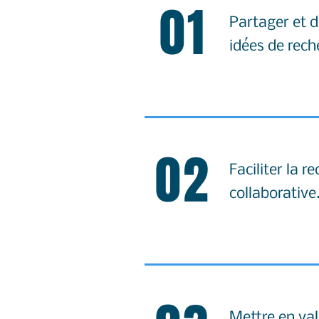
01
Partager et 
idées de rech
02
Faciliter la r
collaborative
Mettre en va