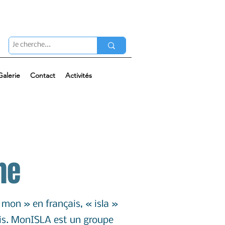
Galerie
Contact
Activités
he
mon » en français, « isla »
ais. MonISLA est un groupe